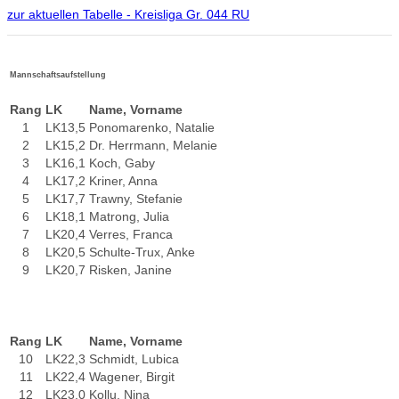
zur aktuellen Tabelle - Kreisliga Gr. 044 RU
Mannschaftsaufstellung
Rang
LK
Name, Vorname
1
LK13,5
Ponomarenko, Natalie
2
LK15,2
Dr. Herrmann, Melanie
3
LK16,1
Koch, Gaby
4
LK17,2
Kriner, Anna
5
LK17,7
Trawny, Stefanie
6
LK18,1
Matrong, Julia
7
LK20,4
Verres, Franca
8
LK20,5
Schulte-Trux, Anke
9
LK20,7
Risken, Janine
Rang
LK
Name, Vorname
10
LK22,3
Schmidt, Lubica
11
LK22,4
Wagener, Birgit
12
LK23,0
Kollu, Nina