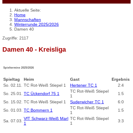
Aktuelle Seite:
Home
Mannschaften
Winterrunde 2025/2026
Damen 40
Zugriffe: 2117
Damen 40 - Kreisliga
Spieltermine 2025/2026
Spieltag
Heim
Gast
Ergebnis
So.
02.11.
TC Rot-Weiß Stiepel 1
Hertener TC 1
2:4
TC Rot-Weiß Stiepel
So.
25.01.
TC Ückendorf 75 1
1:5
1
So.
15.02.
TC Rot-Weiß Stiepel 1
Suderwicher TC 1
6:0
TC Rot-Weiß Stiepel
So.
01.03.
TC Bommern 1
1:5
1
VfT Schwarz-Weiß Marl
TC Rot-Weiß Stiepel
Sa.
07.03.
3:3
1
1