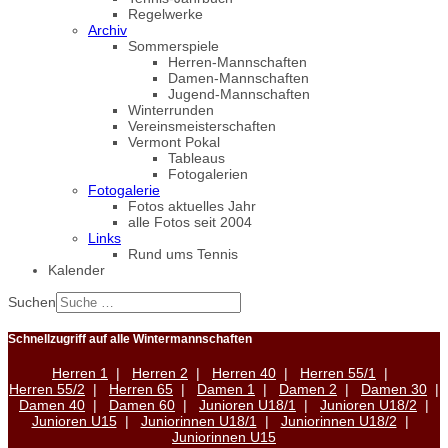
Regelwerke
Archiv
Sommerspiele
Herren-Mannschaften
Damen-Mannschaften
Jugend-Mannschaften
Winterrunden
Vereinsmeisterschaften
Vermont Pokal
Tableaus
Fotogalerien
Fotogalerie
Fotos aktuelles Jahr
alle Fotos seit 2004
Links
Rund ums Tennis
Kalender
Suchen
Schnellzugriff auf alle Wintermannschaften
Herren 1
|
Herren 2
|
Herren 40
|
Herren 55/1
|
Herren 55/2
|
Herren 65
|
Damen 1
|
Damen 2
|
Damen 30
|
Damen 40
|
Damen 60
|
Junioren U18/1
|
Junioren U18/2
|
Junioren U15
|
Juniorinnen U18/1
|
Juniorinnen U18/2
|
Juniorinnen U15