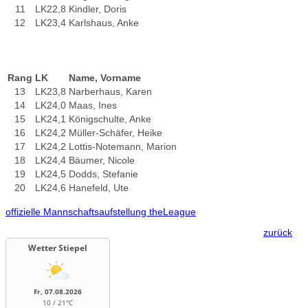
11
LK22,8
Kindler, Doris
12
LK23,4
Karlshaus, Anke
Rang
LK
Name, Vorname
13
LK23,8
Narberhaus, Karen
14
LK24,0
Maas, Ines
15
LK24,1
Königschulte, Anke
16
LK24,2
Müller-Schäfer, Heike
17
LK24,2
Lottis-Notemann, Marion
18
LK24,4
Bäumer, Nicole
19
LK24,5
Dodds, Stefanie
20
LK24,6
Hanefeld, Ute
offizielle Mannschaftsaufstellung theLeague
zurück
Wetter Stiepel
Fr, 07.08.2026
10 / 21°C