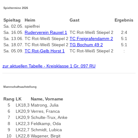
Spieltermine 2026
Spieltag
Heim
Gast
Ergebnis
Sa.
02.05.
spielfrei
Sa.
16.05.
Ruderverein Rauxel 1
TC Rot-Weiß Stiepel 2
2:4
Sa.
13.06.
TC Rot-Weiß Stiepel 2
TC Freigrafendamm 2
5:1
Sa.
18.07.
TC Rot-Weiß Stiepel 2
TG Bochum 49 2
5:1
Sa.
05.09.
TC Rot-Gelb Horst 1
TC Rot-Weiß Stiepel 2
:
zur aktuellen Tabelle - Kreisklasse 1 Gr. 097 RU
Mannschaftsaufstellung
Rang
LK
Name, Vorname
5
LK18,3
Matrong, Julia
6
LK20,9
Verres, Franca
7
LK20,9
Schulte-Trux, Anke
8
LK22,3
Feldkamp, Oda
9
LK22,7
Schmidt, Lubica
10
LK22,8
Wagener, Birgit