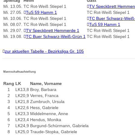
Spieltag
Heim
Gast
Mi.
13.05.
TC Rot-Weiß Stiepel 1
TV Speckbrett Hemmer
Mi.
27.05.
TuS 59 Hamm 1
TC Rot-Weiß Stiepel 1
Mi.
10.06.
TC Rot-Weiß Stiepel 1
TC Buer Schwarz-Weiß
Mi.
08.07.
TC Rot-Weiß Stiepel 1
TuS 59 Hamm 1
Mi.
29.07.
TV Speckbrett Hemmerde 1
TC Rot-Weiß Stiepel 1
Mi.
19.08.
TC Buer Schwarz-Weiß-Grün 1
TC Rot-Weiß Stiepel 1
zur aktuellen Tabelle - Bezirksliga Gr. 105
Mannschaftsaufstellung
Rang
LK
Name, Vorname
1
LK13,8
Broy, Barbara
2
LK20,9
Verres, Franca
3
LK21,8
Zumbruch, Ursula
4
LK22,6
Hess, Gabriele
5
LK23,3
Middelmenne, Anne
6
LK23,4
Hendus, Monika
7
LK24,9
Burgund-Schürmann, Gabriela
8
LK25,0
Traude-Stopka, Gabriele