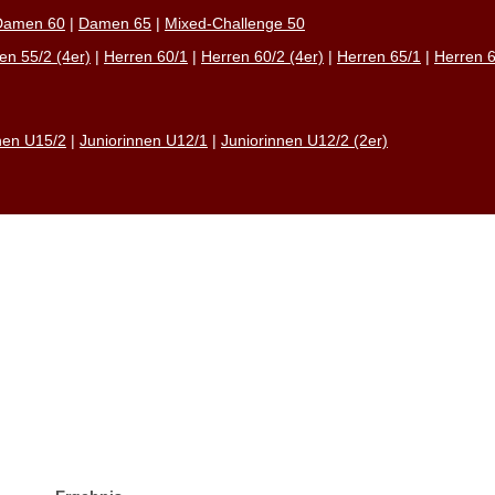
Damen 60
|
Damen 65
|
Mixed-Challenge 50
en 55/2 (4er)
|
Herren 60/1
|
Herren 60/2 (4er)
|
Herren 65/1
|
Herren 
nen U15/2
|
Juniorinnen U12/1
|
Juniorinnen U12/2 (2er)