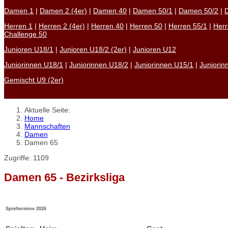
Damen 1
|
Damen 2 (4er)
|
Damen 40
|
Damen 50/1
|
Damen 50/2
|
Herren 1
|
Herren 2 (4er)
|
Herren 40
|
Herren 50
|
Herren 55/1
|
Herr
Challenge 50
Junioren U18/1
|
Junioren U18/2 (2er)
|
Junioren U12
Juniorinnen U18/1
|
Juniorinnen U18/2
|
Juniorinnen U15/1
|
Juniorin
Gemischt U9 (2er)
Aktuelle Seite:
Home
Mannschaften
Damen
Damen 65
Zugriffe: 1109
Damen 65 - Bezirksliga
Spieltermine 2026