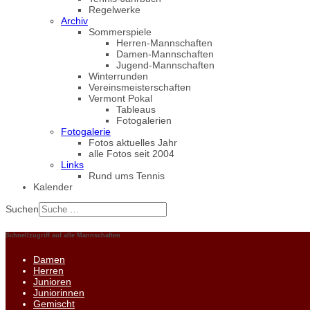
Regelwerke
Archiv
Sommerspiele
Herren-Mannschaften
Damen-Mannschaften
Jugend-Mannschaften
Winterrunden
Vereinsmeisterschaften
Vermont Pokal
Tableaus
Fotogalerien
Fotogalerie
Fotos aktuelles Jahr
alle Fotos seit 2004
Links
Rund ums Tennis
Kalender
Suchen
Schnellzugriff auf alle Mannschaften
Damen
Herren
Junioren
Juniorinnen
Gemischt