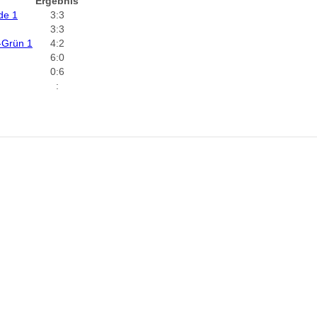
Ergebnis
de 1
3:3
3:3
-Grün 1
4:2
6:0
0:6
: