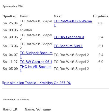
Spieltermine 2026
Spieltag
Heim
Gast
Ergebnis
TC Rot-Weiß Stiepel
TC Rot-Weiß BO-Werne
Sa.
25.04.
0:6
2
1
Sa.
09.05.
spielfrei
TC Rot-Weiß Stiepel
Sa.
30.05.
TC HW Gladbeck 3
2:4
2
TC Rot-Weiß Stiepel
Sa.
13.06.
TC Bochum-Süd 1
5:1
2
TC Südpark Bochum
Sa.
04.07.
TC Rot-Weiß Stiepel 2
2:4
1
Sa.
11.07.
TC BW Castrop 06 1
TC Rot-Weiß Stiepel 2
6:0
THC im VfL Bochum
Sa.
05.09.
TC Rot-Weiß Stiepel 2
:
1
zur aktuellen Tabelle - Kreisliga Gr. 267 RU
Mannschaftsaufstellung
Rang
LK
Name, Vorname