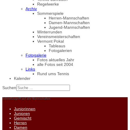
Regelwerke
Archiv
Sommerspiele
Herren-Mannschaften
Damen-Mannschaften
Jugend-Mannschaften
Winterrunden
Vereinsmeisterschaften
Vermont Pokal
Tableaus
Fotogalerien
Fotogalerie
Fotos aktuelles Jahr
alle Fotos seit 2004
Links
Rund ums Tennis
Kalender
Suchen
Schnellzugriff auf alle Mannschaften
Juniorinnen
Junioren
Gemischt
Herren
Damen