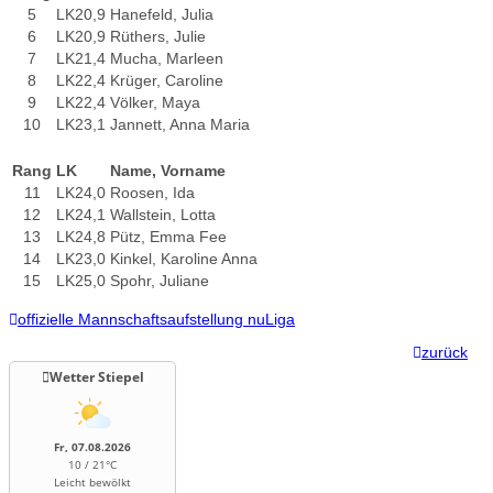
5
LK20,9
Hanefeld, Julia
6
LK20,9
Rüthers, Julie
7
LK21,4
Mucha, Marleen
8
LK22,4
Krüger, Caroline
9
LK22,4
Völker, Maya
10
LK23,1
Jannett, Anna Maria
Rang
LK
Name, Vorname
11
LK24,0
Roosen, Ida
12
LK24,1
Wallstein, Lotta
13
LK24,8
Pütz, Emma Fee
14
LK23,0
Kinkel, Karoline Anna
15
LK25,0
Spohr, Juliane
offizielle Mannschaftsaufstellung nuLiga
zurück
Wetter Stiepel
Fr, 07.08.2026
10 / 21°C
Leicht bewölkt