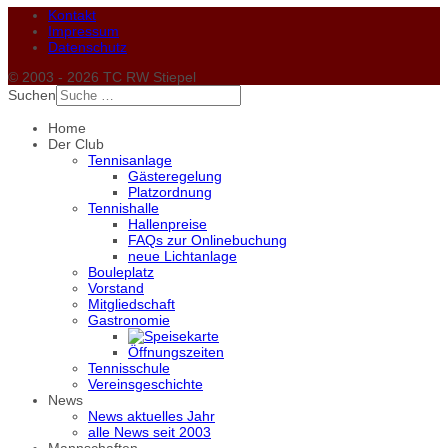
Kontakt
Impressum
Datenschutz
© 2003 - 2026 TC RW Stiepel
Suchen
Home
Der Club
Tennisanlage
Gästeregelung
Platzordnung
Tennishalle
Hallenpreise
FAQs zur Onlinebuchung
neue Lichtanlage
Bouleplatz
Vorstand
Mitgliedschaft
Gastronomie
Öffnungszeiten
Tennisschule
Vereinsgeschichte
News
News aktuelles Jahr
alle News seit 2003
Mannschaften