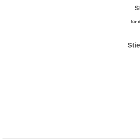
S
für 
Sti