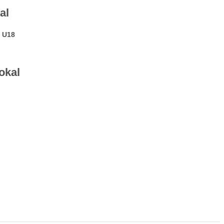
al
d U18
okal