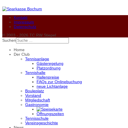
Kontakt
Impressum
Datenschutz
© 2003 - 2026 TC RW Stiepel
Suchen
Home
Der Club
Tennisanlage
Gästeregelung
Platzordnung
Tennishalle
Hallenpreise
FAQs zur Onlinebuchung
neue Lichtanlage
Bouleplatz
Vorstand
Mitgliedschaft
Gastronomie
Öffnungszeiten
Tennisschule
Vereinsgeschichte
News